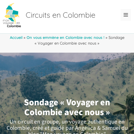
Aller
au
Circuits en Colombie
Me
contenu
Accueil
»
On vous emmène en Colombie avec nous !
»
Sondage
« Voyager en Colombie avec nous »
Sondage « Voyager en
Colombie avec nous »
Un circuit en groupe, un voyage authentique en
Colombie, créé et guidé par Angélica & Samuel du