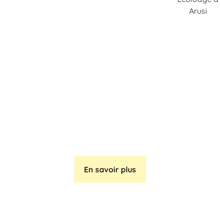
Arusi
REJOIGNEZ-NOUS DANS CETTE
AVENTURE EXCEPTIONNELLE !
En savoir plus