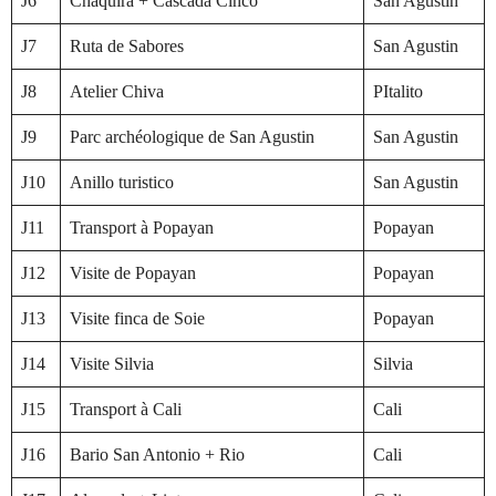
J6
Chaquira + Cascada Cinco
San Agustin
J7
Ruta de Sabores
San Agustin
J8
Atelier Chiva
PItalito
J9
Parc archéologique de San Agustin
San Agustin
J10
Anillo turistico
San Agustin
J11
Transport à Popayan
Popayan
J12
Visite de Popayan
Popayan
J13
Visite finca de Soie
Popayan
J14
Visite Silvia
Silvia
J15
Transport à Cali
Cali
J16
Bario San Antonio + Rio
Cali